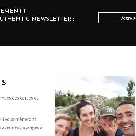
EMENT !
AUTHENTIC NEWSLETTER :
US
nues des cartes et
 qui vous mèneront
s avec des paysages à