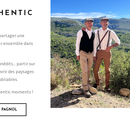
THENTIC
 partager une
ser ensemble dans
nédits... partir sur
uvrir des paysages
ubliables.
thentic moments !
S PAGNOL