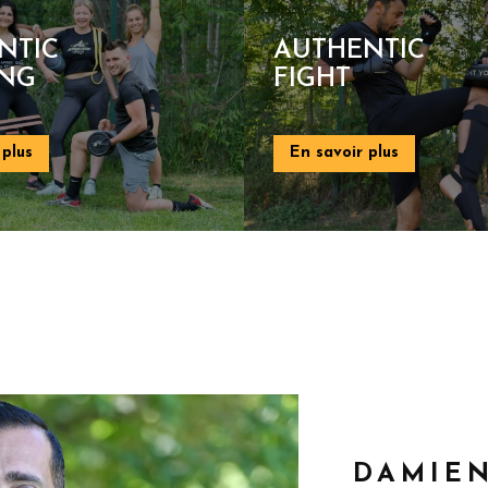
HENTIC
AUTHENTIC
HT
BUNGY
PUMP
avoir plus
En savoir plus
DAMIEN